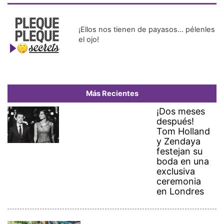
¡Ellos nos tienen de payasos… pélenles
el ojo!
Más Recientes
¡Dos meses
después!
Tom Holland
y Zendaya
festejan su
boda en una
exclusiva
ceremonia
en Londres