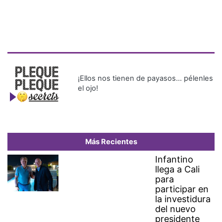
¡Ellos nos tienen de payasos… pélenles
el ojo!
Más Recientes
Infantino
llega a Cali
para
participar en
la investidura
del nuevo
presidente