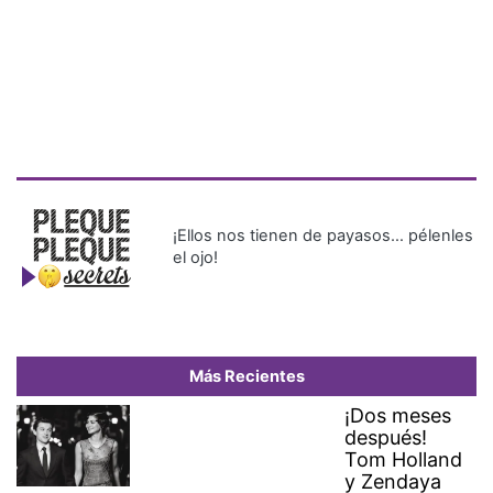
¡Ellos nos tienen de payasos… pélenles
el ojo!
Más Recientes
¡Dos meses
después!
Tom Holland
y Zendaya