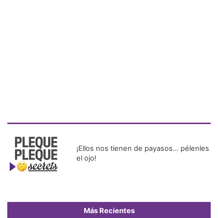
¡Ellos nos tienen de payasos… pélenles
el ojo!
Más Recientes