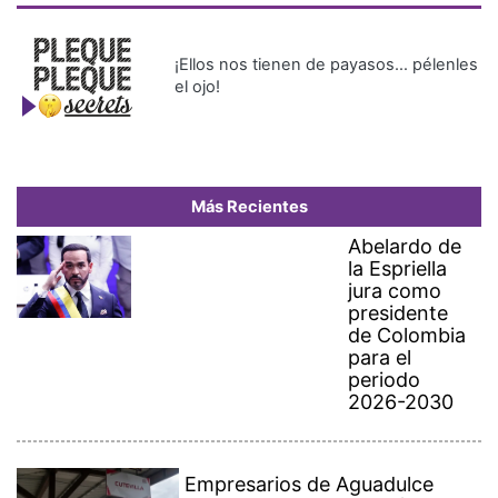
¡Ellos nos tienen de payasos… pélenles
el ojo!
Más Recientes
Abelardo de
la Espriella
jura como
presidente
de Colombia
para el
periodo
2026-2030
Empresarios de Aguadulce