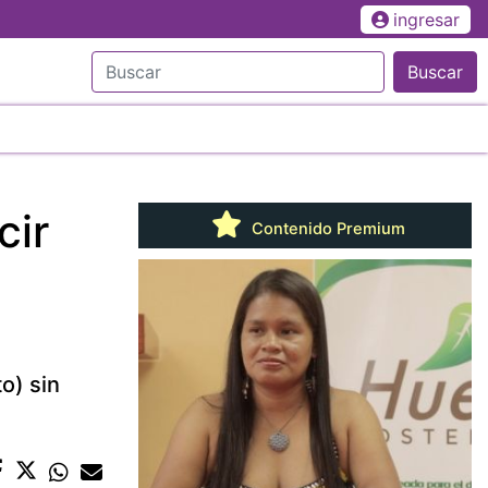
ingresar
Buscar
cir
Contenido Premium
e
o) sin