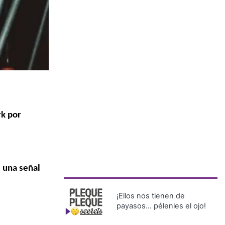
rk por
e una señal
¡Ellos nos tienen de
payasos… pélenles el ojo!