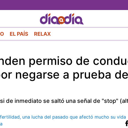
Pasar
al
contenido
principal
RO
EL PAÍS
RELAX
nden permiso de condu
por negarse a prueba d
i de inmediato se saltó una señal de "stop" (alt
nfertilidad, una lucha del pasado que afectó mucho su vida
a