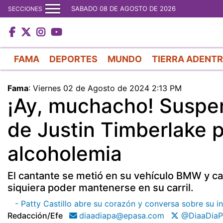
SABADO 08 DE AGOSTO DE 2026
SECCIONES
FAMA
DEPORTES
MUNDO
TIERRA ADENT
Fama
:
Viernes 02 de Agosto de 2024 2:13 PM
¡Ay, muchacho! Suspe
de Justin Timberlake 
alcoholemia
El cantante se metió en su vehículo BMW y cas
siquiera poder mantenerse en su carril.
- Patty Castillo abre su corazón y conversa sobre su i
Redacción/efe
diaadiapa@epasa.com
@DiaaDiaP