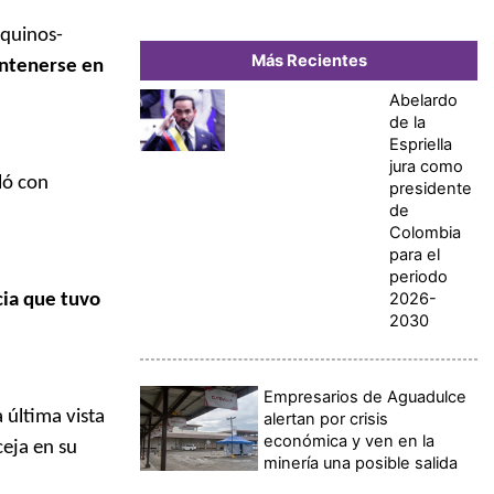
rquinos-
Más Recientes
antenerse en
Abelardo
de la
Espriella
jura como
ló con
presidente
de
Colombia
para el
periodo
2026-
cia que tuvo
2030
Empresarios de Aguadulce
a última vista
alertan por crisis
económica y ven en la
ceja en su
minería una posible salida