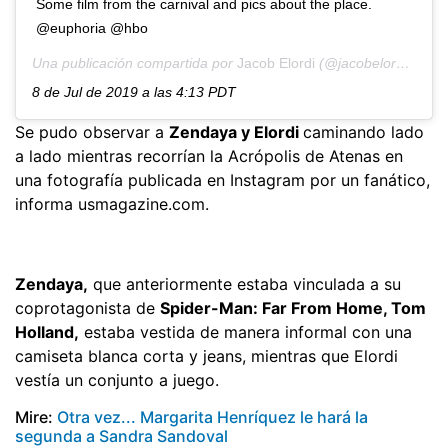
Some film from the carnival and pics about the place.
@euphoria @hbo
Una publicación compartida por
Jacob Elordi
(@jacobelordi) el
8 de Jul de 2019 a las 4:13 PDT
Se pudo observar a
Zendaya y Elordi
caminando lado
a lado mientras recorrían la Acrópolis de Atenas en
una fotografía publicada en Instagram por un fanático,
informa usmagazine.com.
Zendaya,
que anteriormente estaba vinculada a su
coprotagonista de
Spider-Man: Far From Home, Tom
Holland,
estaba vestida de manera informal con una
camiseta blanca corta y jeans, mientras que Elordi
vestía un conjunto a juego.
Mire:
Otra vez... Margarita Henríquez le hará la
segunda a Sandra Sandoval