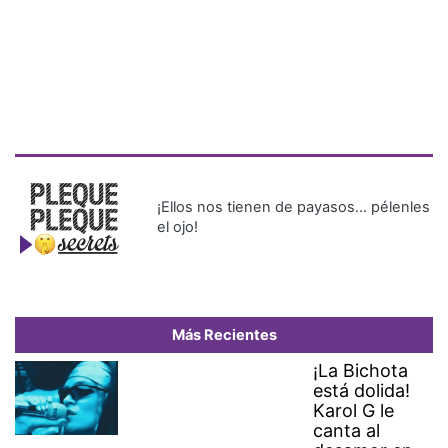
¡Ellos nos tienen de payasos… pélenles
el ojo!
Más Recientes
¡La Bichota
está dolida!
Karol G le
canta al