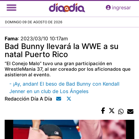
Pasar
ingresar
al
contenido
DOMINGO 09 DE AGOSTO DE 2026
principal
Fama
:
2023/03/10 10:17am
Bad Bunny llevará la WWE a su
natal Puerto Rico
“El Conejo Malo” tuvo una gran participación en
WrestleMania 37, al ser coreado por los aficionados que
asistieron al evento.
- ¡Ay, andan! El beso de Bad Bunny con Kendall
Jenner en un club de Los Ángeles
Redacción Día A Día