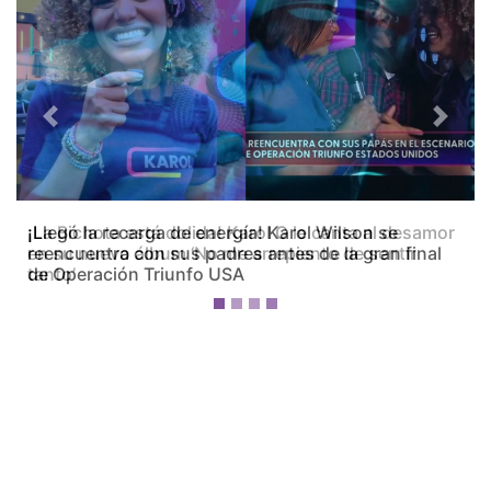
Previous
Next
¡La Bichota está dolida! Karol G le canta al desamor
en su nuevo álbum ‘No me arrepiento de sentir
tanto’