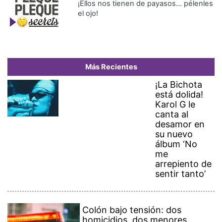
¡Ellos nos tienen de payasos… pélenles
el ojo!
Más Recientes
¡La Bichota
está dolida!
Karol G le
canta al
desamor en
su nuevo
álbum ‘No
me
arrepiento de
sentir tanto’
Colón bajo tensión: dos
homicidios, dos menores