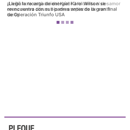
¡La Bichota está dolida! Karol G le canta al desamor
en su nuevo álbum ‘No me arrepiento de sentir
tanto’