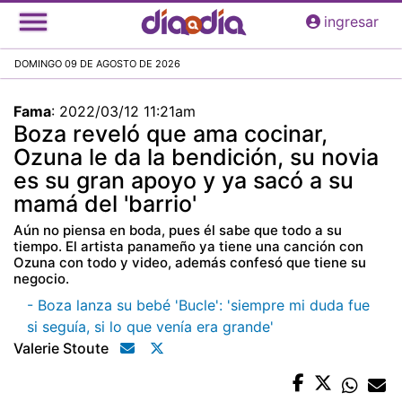
Pasar
ingresar
al
contenido
DOMINGO 09 DE AGOSTO DE 2026
principal
Fama
:
2022/03/12 11:21am
Boza reveló que ama cocinar,
Ozuna le da la bendición, su novia
es su gran apoyo y ya sacó a su
mamá del 'barrio'
Aún no piensa en boda, pues él sabe que todo a su
tiempo. El artista panameño ya tiene una canción con
Ozuna con todo y video, además confesó que tiene su
negocio.
- Boza lanza su bebé 'Bucle': 'siempre mi duda fue
si seguía, si lo que venía era grande'
Valerie Stoute