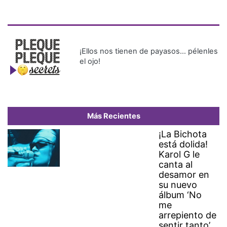
¡Ellos nos tienen de payasos… pélenles
el ojo!
Más Recientes
¡La Bichota
está dolida!
Karol G le
canta al
desamor en
su nuevo
álbum ‘No
me
arrepiento de
sentir tanto’