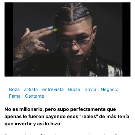
Boza
artista
entrevista
Bucle
novia
Negocio
Fama
Cantante
No es millonario, pero supo perfectamente que
apenas le fueron cayendo esos "reales" de más tenía
que invertir y así lo hizo.