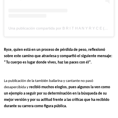
Una publicación compartida por B R I T H A N Y R Y C E (@brithanyryce)
Ryce, quien está en un proceso de pérdida de peso, reflexionó
sobre este camino que atraviesa y compartió el siguiente mensaje:
“Tu cuerpo es lugar donde vives, haz las paces con él”.
La publicación de la también bailarina y cantante no pasó
desapercibida y
recibió muchos elogios, pues algunos la ven como
un ejemplo a seguir por su determinación en la búsqueda de su
mejor versión y por su actitud frente a las críticas que ha recibido
durante su carrera como figura pública.