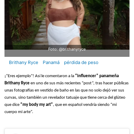
Foto: @brithanyryce
Brithany Ryce
Panamá
pérdida de peso
¡“Eres ejemplo”! Así le comentaron a la
“influencer” panameña
Brithany Ryce
en uno de sus más recientes “post”, tras hacer públicas
unas fotografías en vestido de baño en las que no solo dejó ver sus
curvas, sino también un revelador tatuaje que tiene cerca del glúteo
que dice
“my body my art”
, que en español vendría siendo “mi
cuerpo mi arte”.