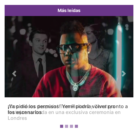
Más leídas
Previous
Next
¡Dos meses después! Tom Holland y Zendaya
festejan su boda en una exclusiva ceremonia en
Londres