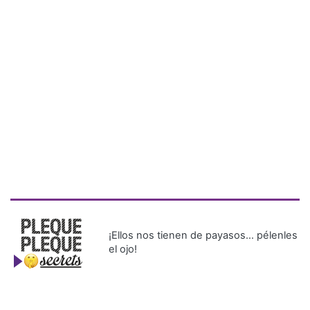
¡Ellos nos tienen de payasos… pélenles
el ojo!