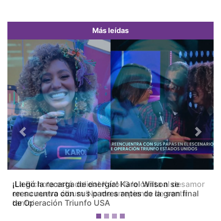
Más leídas
Previous
Next
¡La Bichota está dolida! Karol G le canta al desamor
en su nuevo álbum ‘No me arrepiento de sentir
tanto’