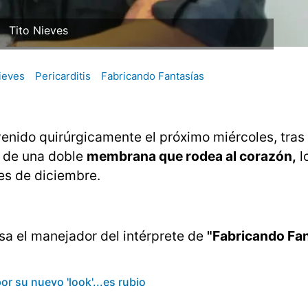
Tito Nieves
ieves
Pericarditis
Fabricando Fantasías
venido quirúrgicamente el próximo miércoles, tras
 de una doble
membrana que rodea al corazón,
l
mes de diciembre.
sa el manejador del intérprete de
"Fabricando Fan
r su nuevo 'look'...es rubio