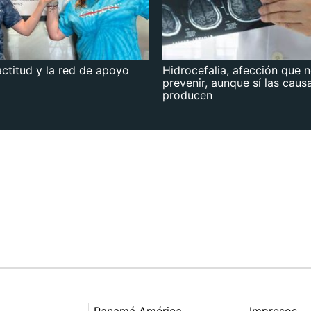
actitud y la red de apoyo
Hidrocefalia, afección que 
prevenir, aunque sí las caus
producen