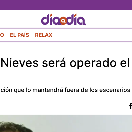
Pasar
al
contenido
principal
RO
EL PAÍS
RELAX
o Nieves será operado el
eración que lo mantendrá fuera de los escenarios