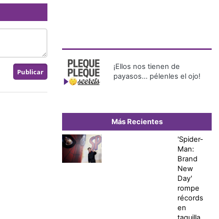
¡Ellos nos tienen de
payasos… pélenles el ojo!
Más Recientes
'Spider-
Man:
Brand
New
Day'
rompe
récords
en
taquilla