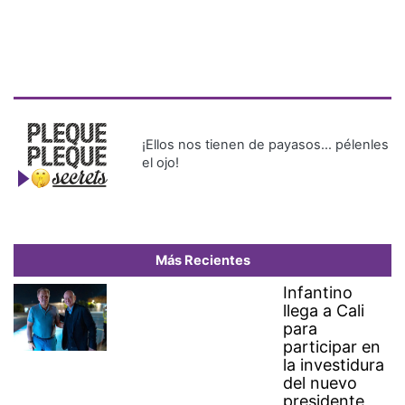
¡Ellos nos tienen de payasos… pélenles
el ojo!
Más Recientes
Infantino
llega a Cali
para
participar en
la investidura
del nuevo
presidente