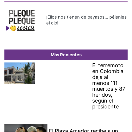
¡Ellos nos tienen de payasos… pélenles
el ojo!
Más Recientes
El terremoto
en Colombia
deja al
menos 111
muertos y 87
heridos,
según el
presidente
El Plaza Amador recibe a un