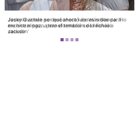
Jacky Guzmán se desconectó de las redes para
encontrar paz… pero el temblor se la volvió a
sacudir