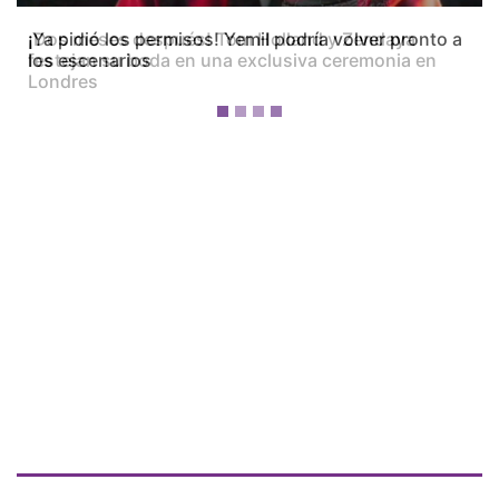
¡Dos meses después! Tom Holland y Zendaya
festejan su boda en una exclusiva ceremonia en
Londres