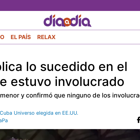
Pasar
al
contenido
principal
RO
EL PAÍS
RELAX
ica lo sucedido en el
ue estuvo involucrado
te menor y confirmó que ninguno de los involucr
s Cuba Universo elegida en EE.UU.
aPa