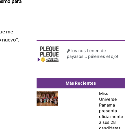
iasmo para
que me
o nuevo”,
¡Ellos nos tienen de
payasos… pélenles el ojo!
Más Recientes
Miss
Universe
Panamá
presenta
oficialmente
a sus 28
candidatas