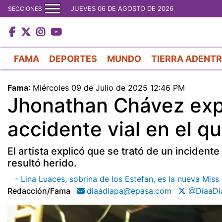
JUEVES 06 DE AGOSTO DE 2026
SECCIONES
FAMA
DEPORTES
MUNDO
TIERRA ADENT
Fama
:
Miércoles 09 de Julio de 2025 12:46 PM
Jhonathan Chávez expl
accidente vial en el q
El artista explicó que se trató de un inciden
resultó herido.
- Lina Luaces, sobrina de los Estefan, es la nueva Mis
Redacción/fama
diaadiapa@epasa.com
@DiaaDi