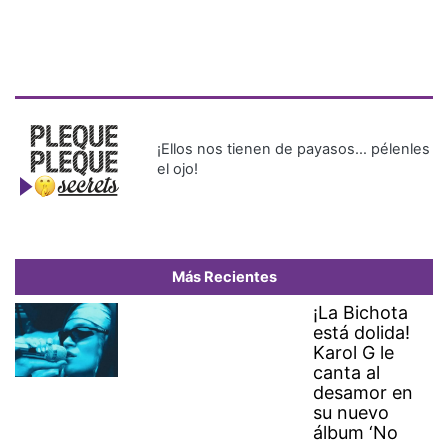
¡Ellos nos tienen de payasos… pélenles
el ojo!
Más Recientes
¡La Bichota
está dolida!
Karol G le
canta al
desamor en
su nuevo
álbum ‘No