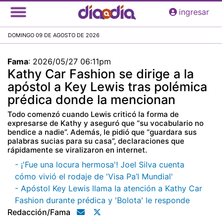
Pasar
ingresar
al
contenido
DOMINGO 09 DE AGOSTO DE 2026
principal
Fama
:
2026/05/27 06:11pm
Kathy Car Fashion se dirige a la
apóstol a Key Lewis tras polémica
prédica donde la mencionan
Todo comenzó cuando Lewis criticó la forma de
expresarse de Kathy y aseguró que “su vocabulario no
bendice a nadie”. Además, le pidió que “guardara sus
palabras sucias para su casa”, declaraciones que
rápidamente se viralizaron en internet.
- ¡'Fue una locura hermosa'! Joel Silva cuenta
cómo vivió el rodaje de 'Visa Pa’l Mundial'
- Apóstol Key Lewis llama la atención a Kathy Car
Fashion durante prédica y 'Bolota' le responde
Redacción/fama