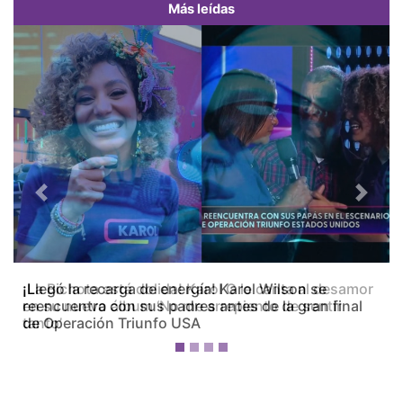
Más leídas
Previous
Next
¡La Bichota está dolida! Karol G le canta al desamor
en su nuevo álbum ‘No me arrepiento de sentir
tanto’