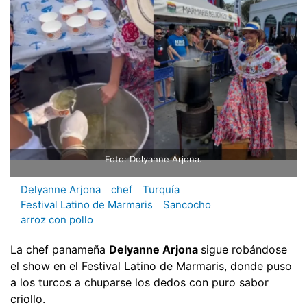
Foto: Delyanne Arjona.
Delyanne Arjona
chef
Turquía
Festival Latino de Marmaris
Sancocho
arroz con pollo
La chef panameña
Delyanne Arjona
sigue robándose
el show en el Festival Latino de Marmaris, donde puso
a los turcos a chuparse los dedos con puro sabor
criollo.