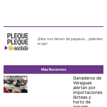
¡Ellos nos tienen de payasos… pélenles
el ojo!
Más Recientes
Ganaderos de
Veraguas
alertan por
importaciones
lácteas y
hurto de
ganado