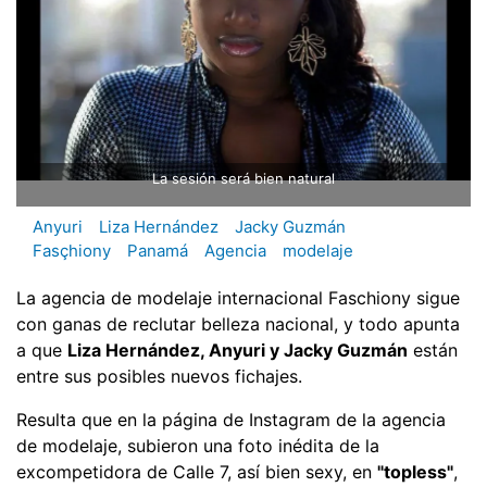
La sesión será bien natural
Anyuri
Liza Hernández
Jacky Guzmán
Fasçhiony
Panamá
Agencia
modelaje
La agencia de modelaje internacional Faschiony sigue
con ganas de reclutar belleza nacional, y todo apunta
a que
Liza Hernández, Anyuri y Jacky Guzmán
están
entre sus posibles nuevos fichajes.
Resulta que en la página de Instagram de la agencia
de modelaje, subieron una foto inédita de la
excompetidora de Calle 7, así bien sexy, en
"topless"
,