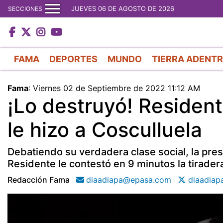
JUEVES 06 DE AGOSTO DE 2026
SECCIONES
FAMA
DEPORTES
MUNDO
TIERRA ADENT
Fama
:
Viernes 02 de Septiembre de 2022 11:12 AM
¡Lo destruyó! Residente
le hizo a Cosculluela
Debatiendo su verdadera clase social, la pres
Residente le contestó en 9 minutos la tirader
Redacción Fama
diaadiapa@epasa.com
diaadiap