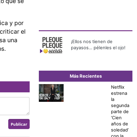
tó que se
ica y por
riticar el
usa una
¡Ellos nos tienen de
os.
payasos… pélenles el ojo!
Más Recientes
Netflix
estrena
la
segunda
parte de
‘Cien
años de
soledad’
con la