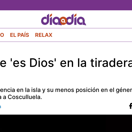
Pasar
al
contenido
principal
RO
EL PAÍS
RELAX
 'es Dios' en la tirader
encia en la isla y su menos posición en el géne
a a Cosculluela.
a