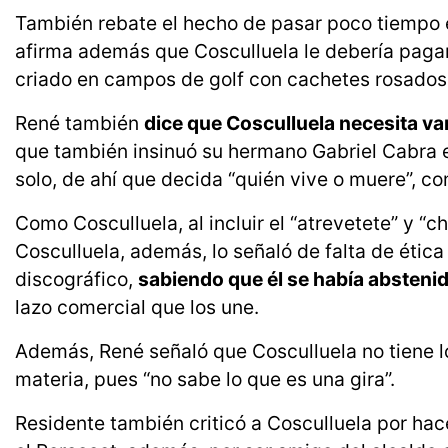
También rebate el hecho de pasar poco tiempo e
afirma además que Cosculluela le debería pagar 
criado en campos de golf con cachetes rosados 
René también
dice que Cosculluela necesita va
que también insinuó su hermano Gabriel Cabra e
solo, de ahí que decida “quién vive o muere”, c
Como Cosculluela, al incluir el “atrevetete” y “ch
Cosculluela, además, lo señaló de falta de ética
discográfico,
sabiendo que él se había abstenid
lazo comercial que los une.
Además, René señaló que Cosculluela no tiene l
materia, pues “no sabe lo que es una gira”.
Residente también criticó a Cosculluela por ha