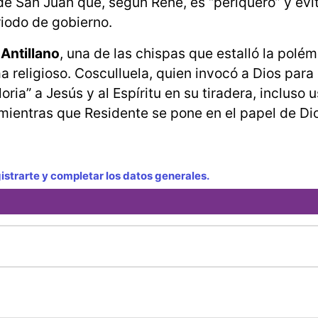
de San Juan que, según René, es “periquero” y evi
riodo de gobierno.
 Antillano
, una de las chispas que estalló la polém
 religioso. Cosculluela, quien invocó a Dios para c
loria” a Jesús y al Espíritu en su tiradera, incluso 
 mientras que Residente se pone en el papel de Di
strarte y completar los datos generales.