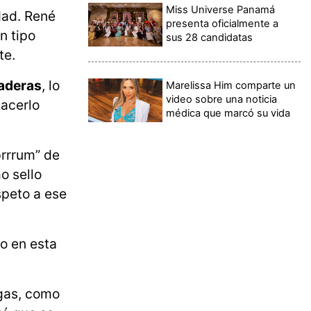
Miss Universe Panamá
dad. René
presenta oficialmente a
n tipo
sus 28 candidatas
te.
raderas
, lo
Marelissa Him comparte un
video sobre una noticia
hacerlo
médica que marcó su vida
“prrrum” de
o sello
speto a ese
o en esta
ogas, como