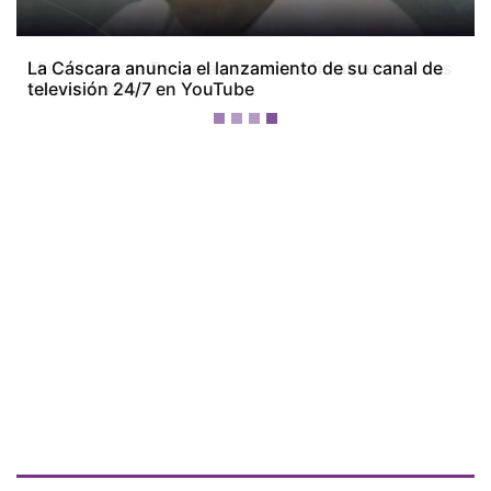
Miss Universe Panamá presenta oficialmente a sus
28 candidatas