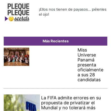
¡Ellos nos tienen de payasos… pélenles
el ojo!
Más Recientes
Miss
Universe
Panamá
presenta
oficialmente
a sus 28
candidatas
La FIFA admite errores en su
propuesta de privatizar el
Mundial y no tolerará más