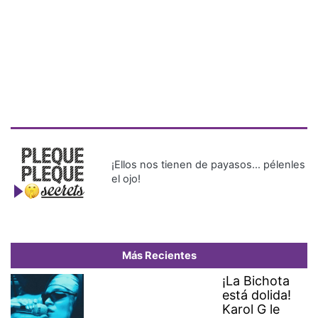
¡Ellos nos tienen de payasos… pélenles
el ojo!
Más Recientes
¡La Bichota
está dolida!
Karol G le