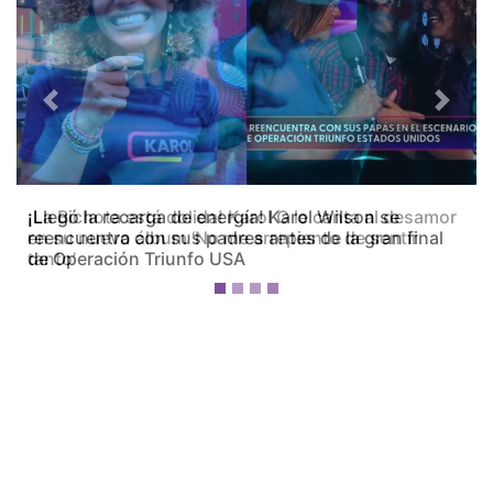
Previous
Next
¡La Bichota está dolida! Karol G le canta al desamor
en su nuevo álbum ‘No me arrepiento de sentir
tanto’