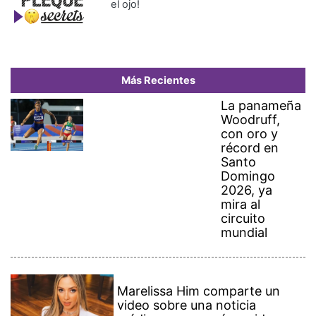
Más Recientes
La panameña
Woodruff,
con oro y
récord en
Santo
Domingo
2026, ya
mira al
circuito
mundial
Marelissa Him comparte un
video sobre una noticia
médica que marcó su vida