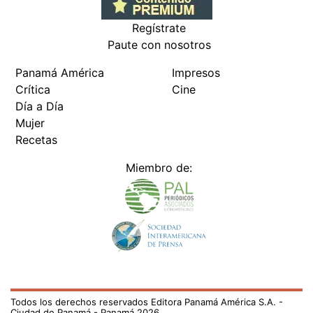
Regístrate
Paute con nosotros
Panamá América
Impresos
Crítica
Cine
Día a Día
Mujer
Recetas
Miembro de:
Todos los derechos reservados Editora Panamá América S.A. -
Ciudad de Panamá - Panamá 2026.
Prohibida su reproducción total o parcial, sin autorización escrita