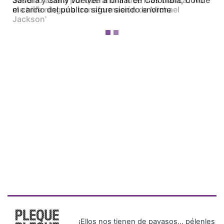
Josenid aclara por qué ahora luce más blanca: 'No
me hice ninguna transformación de Michael
Jackson'
¡Ellos nos tienen de payasos… pélenles