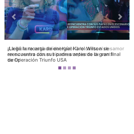
Previous
Next
¡La Bichota está dolida! Karol G le canta al desamor
en su nuevo álbum ‘No me arrepiento de sentir
tanto’