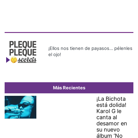
¡Ellos nos tienen de payasos… pélenles
el ojo!
Más Recientes
¡La Bichota
está dolida!
Karol G le
canta al
desamor en
su nuevo
álbum ‘No