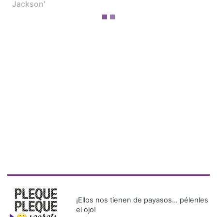
Jackson'
¡Ellos nos tienen de payasos… pélenles
el ojo!