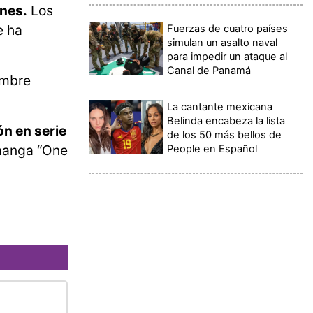
ones.
Los
e ha
Fuerzas de cuatro países
simulan un asalto naval
para impedir un ataque al
Canal de Panamá
ombre
La cantante mexicana
Belinda encabeza la lista
ón en serie
de los 50 más bellos de
 manga “One
People en Español