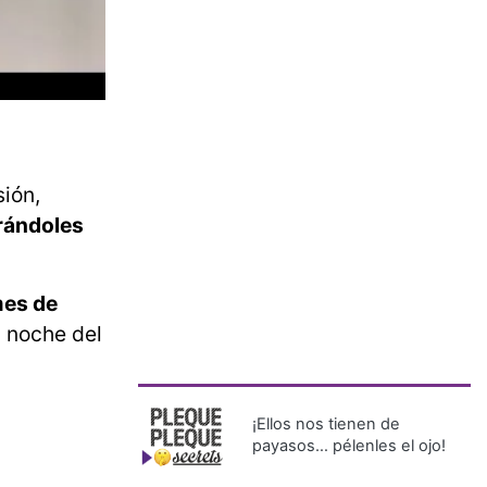
sión,
rándoles
mes de
a noche del
¡Ellos nos tienen de
payasos… pélenles el ojo!