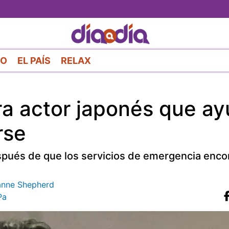
Pasar
al
contenido
principal
RO
EL PAÍS
RELAX
ra actor japonés que a
rse
spués de que los servicios de emergencia enco
zanne Shepherd
Pa