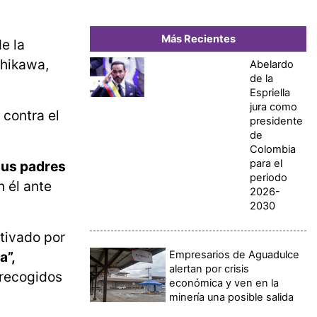
Más Recientes
e la
chikawa,
Abelardo
de la
Espriella
jura como
 contra el
presidente
de
Colombia
para el
 sus padres
periodo
n él ante
2026-
2030
otivado por
Empresarios de Aguadulce
a”,
alertan por crisis
 recogidos
económica y ven en la
minería una posible salida