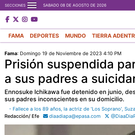
SABADO 08 DE AGOSTO DE 2026
SECCIONES
FAMA
DEPORTES
MUNDO
TIERRA ADENT
Fama
:
Domingo 19 de Noviembre de 2023 4:10 PM
Prisión suspendida pa
a sus padres a suicida
Ennosuke Ichikawa fue detenido en junio, de
sus padres inconscientes en su domicilio.
- Fallece a los 89 años, la actriz de 'Los Soprano', Su
Redacción/ Efe
diaadiapa@epasa.com
@DiaaDia