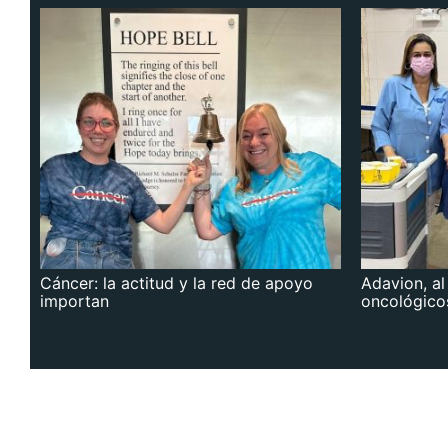
Cáncer: la actitud y la red de apoyo
Adavion, al
importan
oncológico