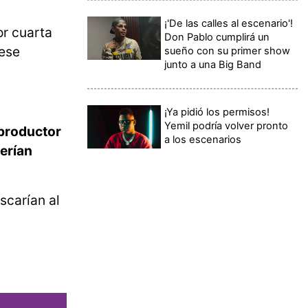
¡'De las calles al escenario'!
or cuarta
Don Pablo cumplirá un
 ese
sueño con su primer show
junto a una Big Band
¡Ya pidió los permisos!
Yemil podría volver pronto
 productor
a los escenarios
serían
scarían al