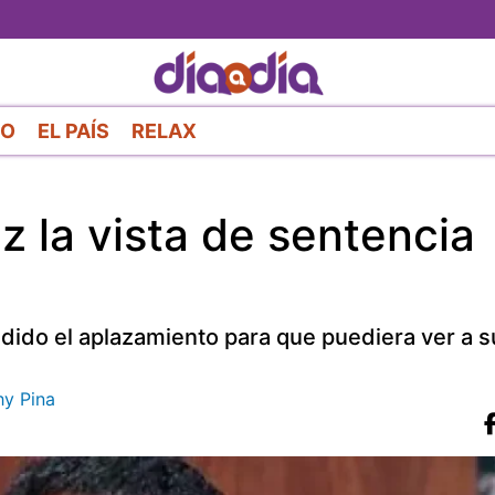
Pasar
al
contenido
principal
RO
EL PAÍS
RELAX
z la vista de sentencia
dido el aplazamiento para que puediera ver a su
hy Pina