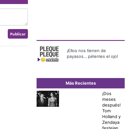
¡Ellos nos tienen de
payasos… pélenles el ojo!
Más Recientes
¡Dos
meses
después!
Tom
Holland y
Zendaya
festejan