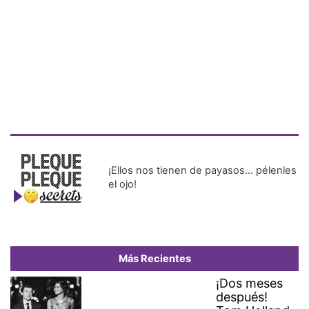
¡Ellos nos tienen de payasos… pélenles
el ojo!
Más Recientes
¡Dos meses
después!