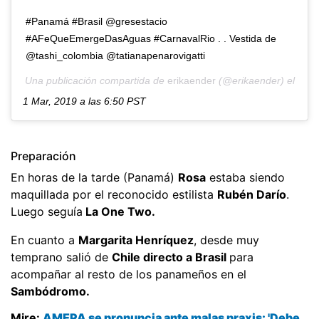
#Panamá #Brasil @gresestacio
#AFeQueEmergeDasAguas #CarnavalRio . . Vestida de
@tashi_colombia @tatianapenarovigatti
Una publicación compartida de
erikaender
(@erikaender) el
1 Mar, 2019 a las 6:50 PST
Preparación
En horas de la tarde (Panamá)
Rosa
estaba siendo
maquillada por el reconocido estilista
Rubén Darío
.
Luego seguía
La One Two.
En cuanto a
Margarita Henríquez
, desde muy
temprano salió de
Chile directo a Brasil
para
acompañar al resto de los panameños en el
Sambódromo.
Mire:
AMEPA se pronuncia ante malas praxis: 'Debe