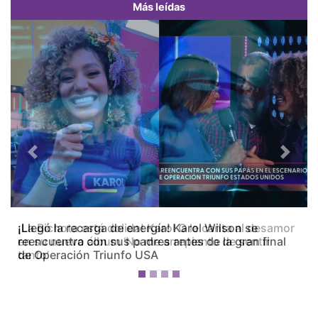
Más leídas
Previous
Next
¡La Bichota está dolida! Karol G le canta al desamor
en su nuevo álbum ‘No me arrepiento de sentir
tanto’