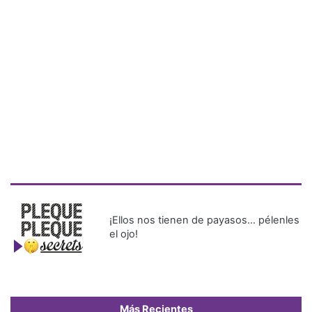
¡Ellos nos tienen de payasos… pélenles
el ojo!
Más Recientes