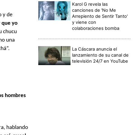
Karol G revela las
canciones de 'No Me
o y de
Arrepiento de Sentir Tanto'
y viene con
y que yo
colaboraciones bomba
cu chucu
omo una
chá”.
La Cáscara anuncia el
lanzamiento de su canal de
televisión 24/7 en YouTube
Los hombres
ra, hablando