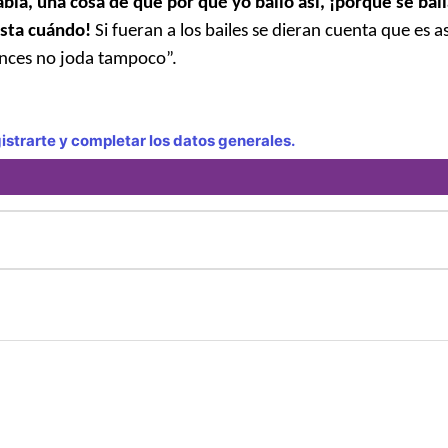
bia, una cosa de que por qué yo bailo así, ¡porque se baila
asta cuándo!
Si fueran a los bailes se dieran cuenta que es as
onces no joda tampoco”.
strarte y completar los datos generales.