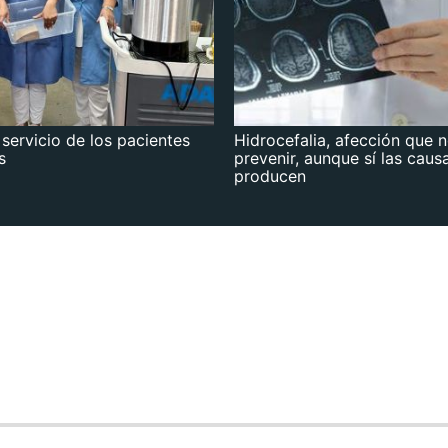
 servicio de los pacientes
Hidrocefalia, afección que 
s
prevenir, aunque sí las caus
producen