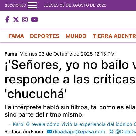
JUEVES 06 DE AGOSTO DE 2026
SECCIONES
FAMA
DEPORTES
MUNDO
TIERRA ADENT
Fama
:
Viernes 03 de Octubre de 2025 12:13 PM
¡'Señores, yo no bailo 
responde a las crítica
'chucuchá'
La intérprete habló sin filtros, tal como es el
sino parte del ritmo mismo.
- Karol G revela cómo vivió la experiencia del icónico
Redacción/fama
diaadiapa@epasa.com
@DiaaDi