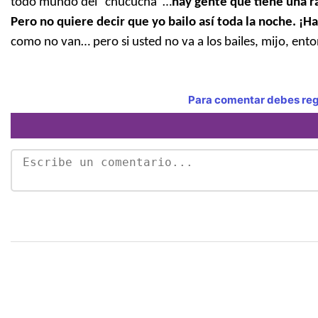
todo mundo del “chucuchá”…
hay gente que tiene una ra
Pero no quiere decir que yo bailo así toda la noche. ¡H
como no van… pero si usted no va a los bailes, mijo, ent
Para comentar debes regi