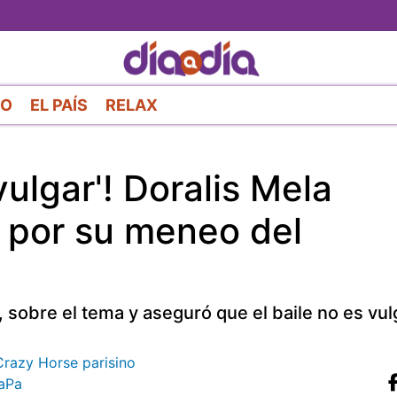
Pasar
al
contenido
principal
RO
EL PAÍS
RELAX
vulgar'! Doralis Mela
s por su meneo del
la, sobre el tema y aseguró que el baile no es vu
 Crazy Horse parisino
aPa