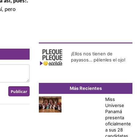
 así, pues!.
í, pero
¡Ellos nos tienen de
payasos… pélenles el ojo!
Más Recientes
Miss
Universe
Panamá
presenta
oficialmente
a sus 28
candidatas