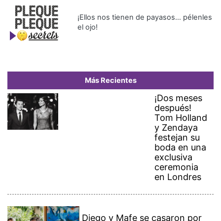
¡Ellos nos tienen de payasos… pélenles
el ojo!
Más Recientes
¡Dos meses
después!
Tom Holland
y Zendaya
festejan su
boda en una
exclusiva
ceremonia
en Londres
Diego y Mafe se casaron por