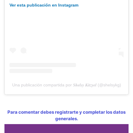
Ver esta publicación en Instagram
Una publicación compartida por 𝑺𝒉𝒆𝒍𝒔𝒚 𝑲𝒊𝒕𝒛𝒚𝒆𝒍 (@shelsykg)
Para comentar debes registrarte y completar los datos
generales.