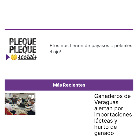
¡Ellos nos tienen de payasos… pélenles
el ojo!
Más Recientes
Ganaderos de
Veraguas
alertan por
importaciones
lácteas y
hurto de
ganado