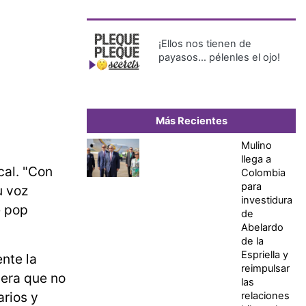
¡Ellos nos tienen de
payasos… pélenles el ojo!
Más Recientes
Mulino
llega a
cal. "Con
Colombia
para
u voz
investidura
e pop
de
Abelardo
de la
Espriella y
nte la
reimpulsar
nera que no
las
arios y
relaciones