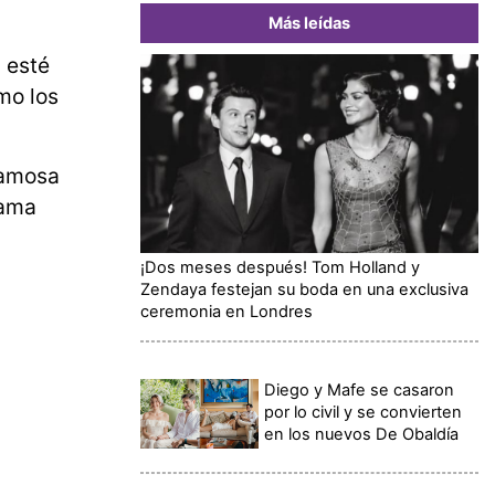
Más leídas
 esté
mo los
 famosa
rama
¡Dos meses después! Tom Holland y
Zendaya festejan su boda en una exclusiva
ceremonia en Londres
Diego y Mafe se casaron
por lo civil y se convierten
en los nuevos De Obaldía