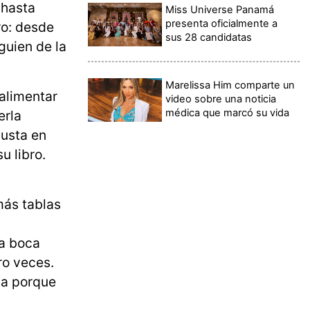
 hasta
Miss Universe Panamá
presenta oficialmente a
ro: desde
sus 28 candidatas
guien de la
Marelissa Him comparte un
 alimentar
video sobre una noticia
médica que marcó su vida
erla
gusta en
u libro.
más tablas
la boca
ro veces.
ia porque