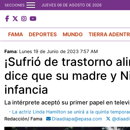
JUEVES 06 DE AGOSTO DE 2026
SECCIONES
FAMA
DEPORTES
MUNDO
TIERRA ADENT
Fama
:
Lunes 19 de Junio de 2023 7:57 AM
¡Sufrió de trastorno a
dice que su madre y N
infancia
La intérprete aceptó su primer papel en telev
- La actriz Linda Hamilton se unirá a la quinta tempora
Redacción/ Fama
Diaadiapa@epasa.com
@diaadi