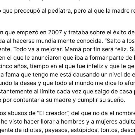
o que preocupó al pediatra, pero al que la madre r
eon que empezó en 2007 y trataba sobre el éxito de
da al hacerse mundialmente conocida. “Salto a lo
nte. Todo va a mejorar. Mamá por fin será feliz. 
n el que le anunciaron que iba a formar parte de 
nco años, tiempo en el que fue infeliz y que le g
La fama que tengo me está causando un nivel de 
mundo la desea y que todo el mundo me dice lo af
stantemente al límite cada vez que salgo de casa p
lo por contentar a su madre y cumplir su sueño.
os abusos de “El creador”, del que no da el nombr
o he visto hacer llorar a hombres y a mujeres adult
gente de idiotas, payasos, estúpidos, tontos, des