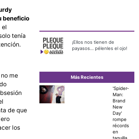
urdy
u beneficio
 el
solo tenía
¡Ellos nos tienen de
tención.
payasos… pélenles el ojo!
e no me
Más Recientes
ndo
'Spider-
obsesión
Man:
el
Brand
New
nta de que
Day'
iero
rompe
récords
cer los
en
taquilla