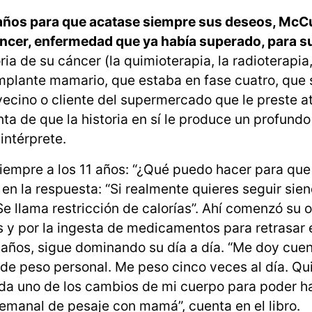
 años para que acatase siempre sus deseos, McC
áncer, enfermedad que ya había superado, para s
ia de su cáncer (la quimioterapia, la radioterapia,
mplante mamario, que estaba en fase cuatro, que 
vecino o cliente del supermercado que le preste a
a de que la historia en sí le produce un profundo
intérprete.
iempre a los 11 años: “¿Qué puedo hacer para qu
en la respuesta: “Si realmente quieres seguir sie
 llama restricción de calorías”. Ahí comenzó su 
as y por la ingesta de medicamentos para retrasar 
años, sigue dominando su día a día. “Me doy cue
de peso personal. Me peso cinco veces al día. Qu
da uno de los cambios de mi cuerpo para poder ha
semanal de pesaje con mamá”, cuenta en el libro.