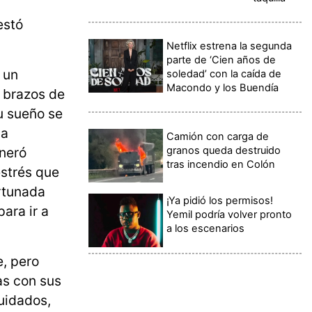
estó
Netflix estrena la segunda
parte de ‘Cien años de
 un
soledad’ con la caída de
Macondo y los Buendía
s brazos de
Su sueño se
la
Camión con carga de
granos queda destruido
eneró
tras incendio en Colón
estrés que
ortunada
¡Ya pidió los permisos!
ara ir a
Yemil podría volver pronto
a los escenarios
e, pero
as con sus
cuidados,