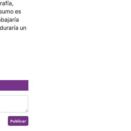
rafía,
nsumo es
abajaría
duraría un