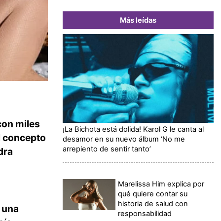
Más leídas
con miles
¡La Bichota está dolida! Karol G le canta al
l concepto
desamor en su nuevo álbum ‘No me
arrepiento de sentir tanto’
dra
Marelissa Him explica por
qué quiere contar su
historia de salud con
n una
responsabilidad