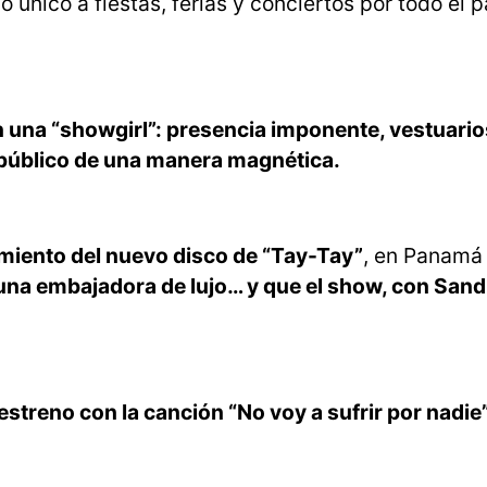
lo único a fiestas, ferias y conciertos por todo el p
 una “showgirl”: presencia imponente, vestuario
 público de una manera magnética.
miento del nuevo disco de “Tay-Tay”
, en Panamá
 una embajadora de lujo… y que el show, con San
treno con la canción “No voy a sufrir por nadie”,