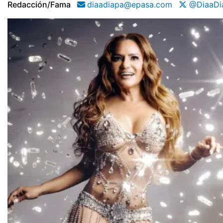
Redacción/fama
diaadiapa@epasa.com
@DiaaDi