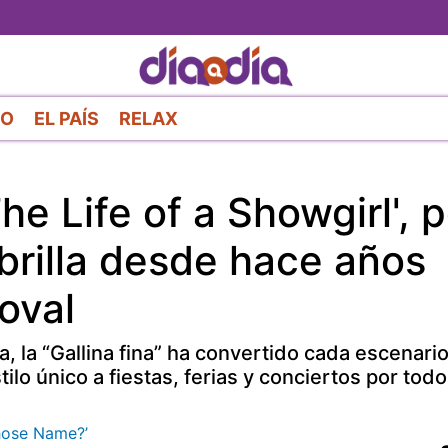
Pasar
al
contenido
principal
RO
EL PAÍS
RELAX
he Life of a Showgirl', 
brilla desde hace años
oval
a, la “Gallina fina” ha convertido cada escenari
lo único a fiestas, ferias y conciertos por todo 
Whose Name?’