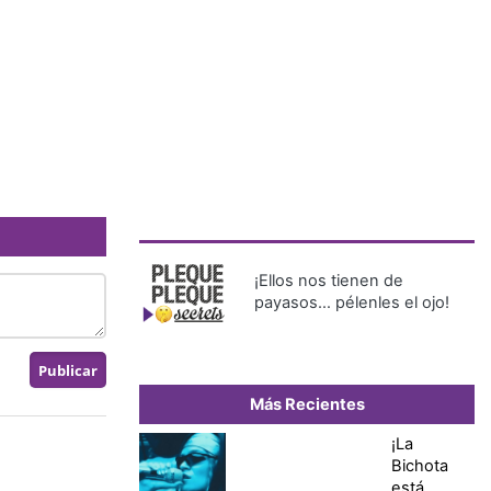
¡Ellos nos tienen de
payasos… pélenles el ojo!
Más Recientes
¡La
Bichota
está