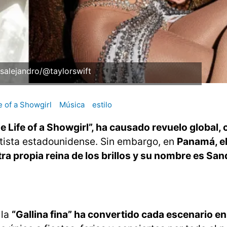
tsalejandro/@taylorswift
e of a Showgirl
Música
estilo
 Life of a Showgirl”, ha causado revuelo global, 
rtista estadounidense. Sin embargo, en
Panamá, e
ra propia reina de los brillos y su nombre es San
 la
“Gallina fina” ha convertido cada escenario e