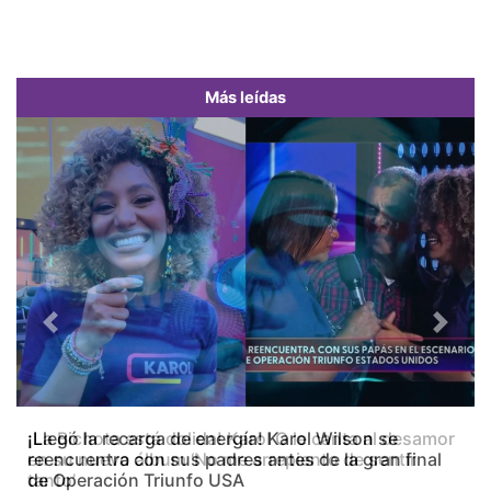
Más leídas
Previous
Next
¡La Bichota está dolida! Karol G le canta al desamor
en su nuevo álbum ‘No me arrepiento de sentir
tanto’