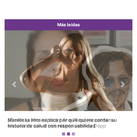
Más leídas
Previous
Next
¡El olor lo arruinó todo! Ana Pérez recuerda su
encuentro con el mismísimo Johnny Depp