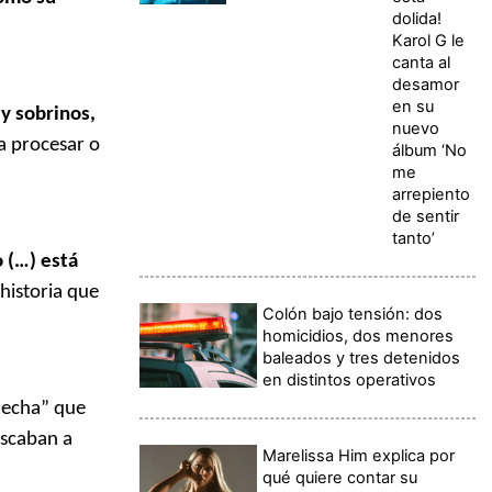
dolida!
Karol G le
canta al
desamor
en su
 y sobrinos,
nuevo
a procesar o
álbum ‘No
me
arrepiento
de sentir
tanto’
o (…) está
historia que
Colón bajo tensión: dos
homicidios, dos menores
baleados y tres detenidos
en distintos operativos
hecha” que
uscaban a
Marelissa Him explica por
qué quiere contar su