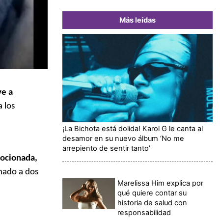
Más leídas
ve a
 los
¡La Bichota está dolida! Karol G le canta al
desamor en su nuevo álbum ‘No me
arrepiento de sentir tanto’
mocionada,
inado a dos
Marelissa Him explica por
qué quiere contar su
historia de salud con
responsabilidad