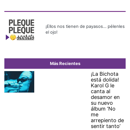
¡Ellos nos tienen de payasos… pélenles
el ojo!
Más Recientes
¡La Bichota
está dolida!
Karol G le
canta al
desamor en
su nuevo
álbum ‘No
me
arrepiento de
sentir tanto’