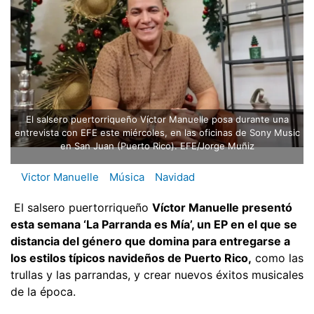
El salsero puertorriqueño Víctor Manuelle posa durante una
entrevista con EFE este miércoles, en las oficinas de Sony Music
en San Juan (Puerto Rico). EFE/Jorge Muñiz
Victor Manuelle
Música
Navidad
El salsero puertorriqueño
Víctor Manuelle presentó
esta semana ‘La Parranda es Mía’, un EP en el que se
distancia del género que domina para entregarse a
los estilos típicos navideños de Puerto Rico,
como las
trullas y las parrandas, y crear nuevos éxitos musicales
de la época.