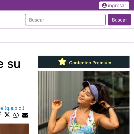
ingresar
Buscar
e su
Contenido Premium
 (q.e.p.d.)