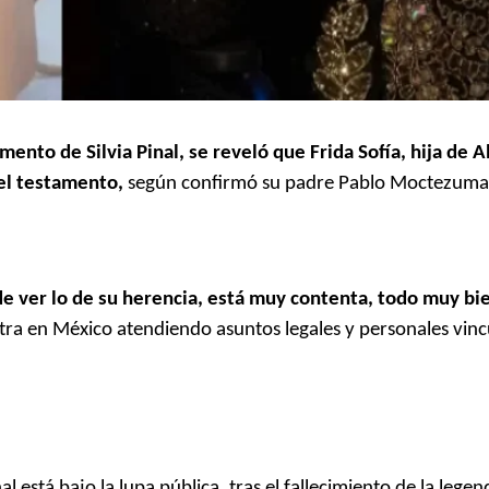
ento de Silvia Pinal, se reveló que Frida Sofía, hija de 
 el testamento,
según confirmó su padre Pablo Moctezuma
 de ver lo de su herencia, está muy contenta, todo muy bie
ra en México atendiendo asuntos legales y personales vinc
 está bajo la lupa pública, tras el fallecimiento de la legen