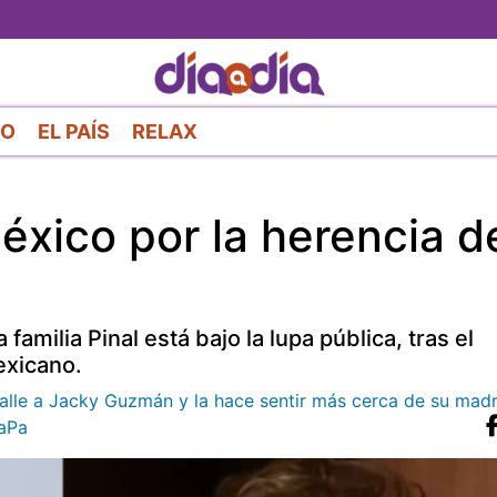
Pasar
al
contenido
principal
RO
EL PAÍS
RELAX
México por la herencia d
amilia Pinal está bajo la lupa pública, tras el
exicano.
alle a Jacky Guzmán y la hace sentir más cerca de su madre
aPa