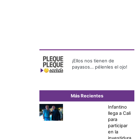
¡Ellos nos tienen de
payasos… pélenles el ojo!
Más Recientes
Infantino
llega a Cali
para
participar
en la
investidura