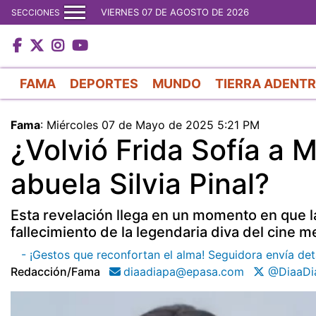
VIERNES 07 DE AGOSTO DE 2026
SECCIONES
FAMA
DEPORTES
MUNDO
TIERRA ADENT
Fama
:
Miércoles 07 de Mayo de 2025 5:21 PM
¿Volvió Frida Sofía a 
abuela Silvia Pinal?
Esta revelación llega en un momento en que la f
fallecimiento de la legendaria diva del cine m
- ¡Gestos que reconfortan el alma! Seguidora envía det
Redacción/fama
diaadiapa@epasa.com
@DiaaDi