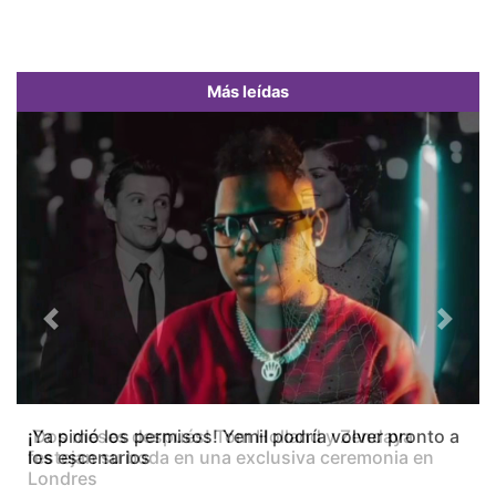
Más leídas
Previous
Next
¡Dos meses después! Tom Holland y Zendaya
festejan su boda en una exclusiva ceremonia en
Londres