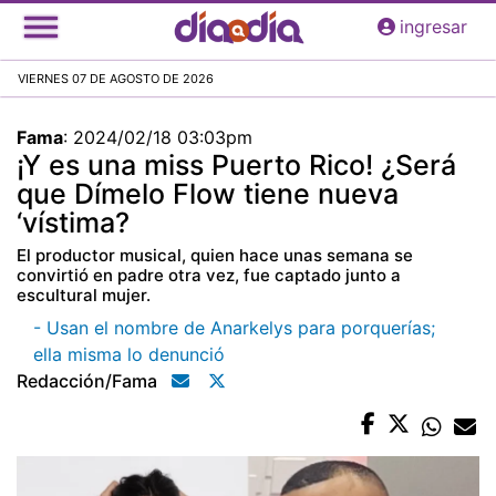
Pasar
ingresar
al
contenido
VIERNES 07 DE AGOSTO DE 2026
principal
Fama
:
2024/02/18 03:03pm
¡Y es una miss Puerto Rico! ¿Será
que Dímelo Flow tiene nueva
‘vístima?
El productor musical, quien hace unas semana se
convirtió en padre otra vez, fue captado junto a
escultural mujer.
- Usan el nombre de Anarkelys para porquerías;
ella misma lo denunció
Redacción/fama