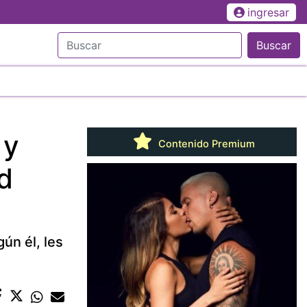
ingresar
Buscar
 y
Contenido Premium
 d
ún él, les