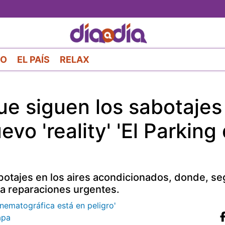
Pasar
al
contenido
principal
RO
EL PAÍS
RELAX
e siguen los sabotajes
vo 'reality' 'El Parking
abotajes en los aires acondicionados, donde, seg
 a reparaciones urgentes.
inematográfica está en peligro'
apa