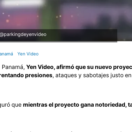
 @parkingdeyenvideo
anamá
Yen Video
en Panamá,
Yen Video, afirmó que su nuevo proyect
nfrentando presiones
, ataques y sabotajes justo e
eguró que
mientras el proyecto gana notoriedad, 