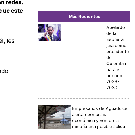
en redes.
que este
Más Recientes
Abelardo
de la
Espriella
l, les
jura como
presidente
de
Colombia
para el
ndo
periodo
2026-
2030
Empresarios de Aguadulce
alertan por crisis
económica y ven en la
minería una posible salida