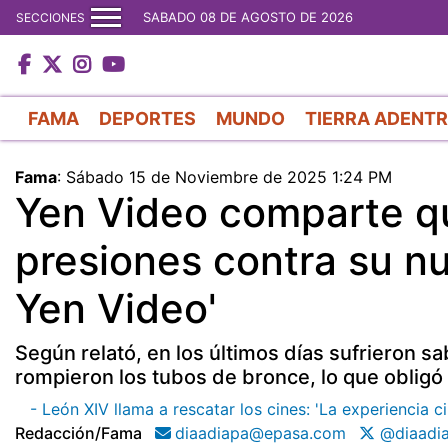
SABADO 08 DE AGOSTO DE 2026
SECCIONES
FAMA
DEPORTES
MUNDO
TIERRA ADENT
Fama
:
Sábado 15 de Noviembre de 2025 1:24 PM
Yen Video comparte qu
presiones contra su nue
Yen Video'
Según relató, en los últimos días sufrieron s
rompieron los tubos de bronce, lo que obligó
- León XIV llama a rescatar los cines: 'La experiencia c
Redacción/fama
diaadiapa@epasa.com
@diaadi