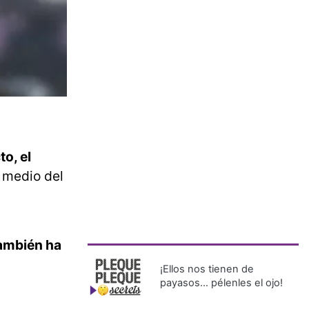
o, el
n medio del
también ha
¡Ellos nos tienen de
payasos… pélenles el ojo!