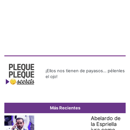
¡Ellos nos tienen de payasos… pélenles
el ojo!
Más Recientes
Abelardo de
la Espriella
jura como