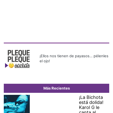
¡Ellos nos tienen de payasos… pélenles
el ojo!
Más Recientes
¡La Bichota
está dolida!
Karol G le
canta al