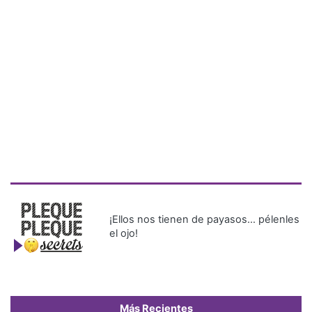
¡Ellos nos tienen de payasos… pélenles
el ojo!
Más Recientes