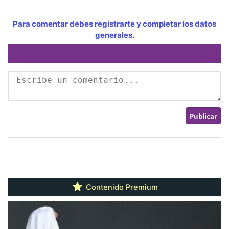
Para comentar debes registrarte y completar los datos
generales.
Contenido Premium