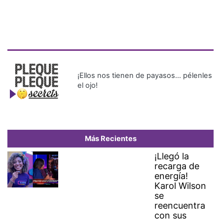
¡Ellos nos tienen de payasos… pélenles
el ojo!
Más Recientes
¡Llegó la
recarga de
energía!
Karol Wilson
se
reencuentra
con sus